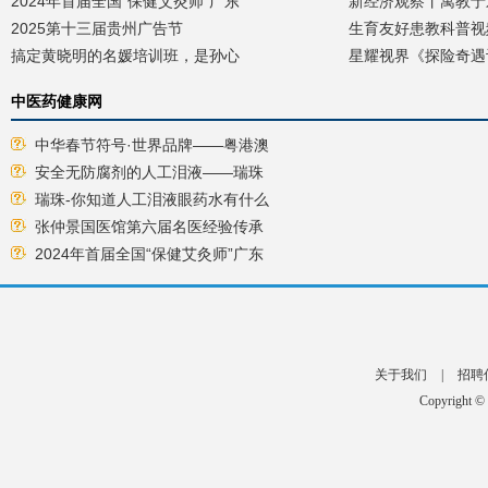
2024年首届全国“保健艾灸师”广东
新经济观察丨寓教于
2025第十三届贵州广告节
生育友好患教科普视
搞定黄晓明的名媛培训班，是孙心
星耀视界《探险奇遇
中医药健康网
中华春节符号·世界品牌——粤港澳
安全无防腐剂的人工泪液——瑞珠
瑞珠-你知道人工泪液眼药水有什么
张仲景国医馆第六届名医经验传承
2024年首届全国“保健艾灸师”广东
关于我们
|
招聘
Copyright ©