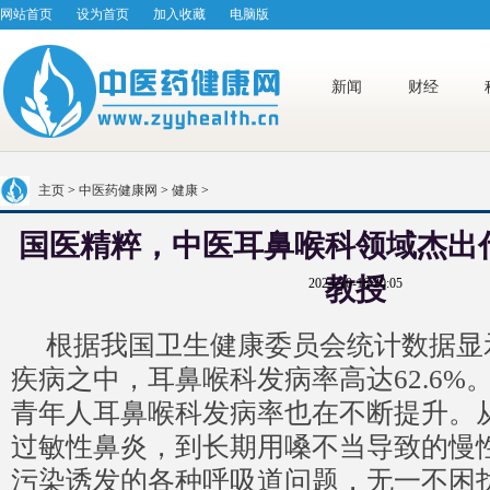
网站首页
设为首页
加入收藏
电脑版
新闻
财经
主页
>
中医药健康网
>
健康
>
国医精粹，中医耳鼻喉科领域杰出
教授
2024-10-16 20:05
根据我国卫生健康委员会统计数据显
疾病之中，耳鼻喉科发病率高达62.6%
青年人耳鼻喉科发病率也在不断提升。
过敏性鼻炎，到长期用嗓不当导致的慢
污染诱发的各种呼吸道问题，无一不困