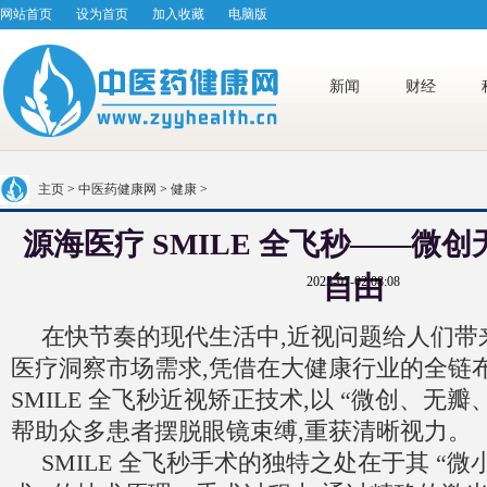
网站首页
设为首页
加入收藏
电脑版
新闻
财经
主页
>
中医药健康网
>
健康
>
源海医疗 SMILE 全飞秒——微
自由
2025-07-02 08:08
在快节奏的现代生活中,近视问题给人们带
医疗洞察市场需求,凭借在大健康行业的全链布
SMILE 全飞秒近视矫正技术,以 “微创、无瓣
帮助众多患者摆脱眼镜束缚,重获清晰视力。
SMILE 全飞秒手术的独特之处在于其 “