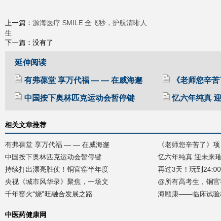
源海医疗 SMILE 全飞秒，护航清晰人
上一篇：
生
下一篇：没有了
延伸阅读
有弗葆堂 享万代福 — — 在威海邂
《老师您辛苦
中国按下奥林匹克运动会暂停键
忆六年纯真 
相关文章推荐
有弗葆堂 享万代福 — — 在威海邂
《老师您辛苦了》项
中国按下奥林匹克运动会暂停键
忆六年纯真 迎未来
持续打出漂亮胜仗！铜官窑半年度
再过3天！玩到24:
央视《城市风华录》聚焦，一场文
@所有高考生，铜官
千年窑火“烧”旺融合发展之路
海颐康——临床试验
中医药健康网