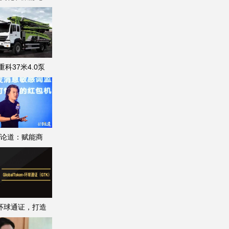
重科37米4.0泵
论道：赋能商
K环球通证，打造