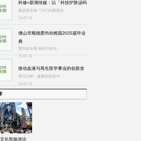
科修×新潮传媒：以「科技护肤泌码
据远想生物《2025问题肌抗...
25-07-16
佛山市顺德爱尚幼稚园2025届毕业
典
爱尚欢乐颂 做自己的光...
25-07-14
推动血液与再生医学事业的创新发
海河之畔，盛夏的热忱与...
25-07-12
荐
文化和旅游论