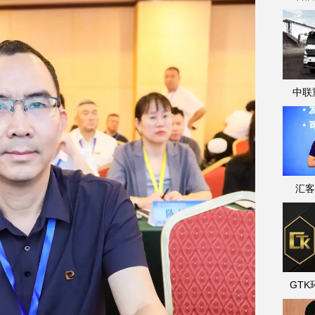
中联
汇客
GT