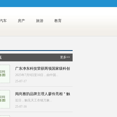
汽车
房产
旅游
教育
点
更多>>
广东净东科技荣获两项国家级科创
2025年7月9日至10日，由中国...
25-07-17
阅尚雅韵品牌主理人廖伶亮相＂触
近日，触见天工衣镜万象...
25-07-16