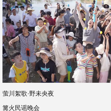
萤川絮歌·野未央夜
篝火民谣晚会