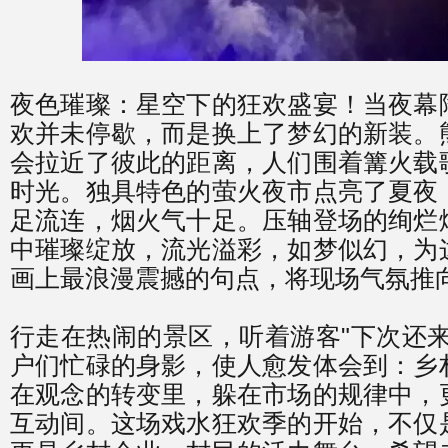
夜色璀璨：星空下的狂欢盛宴！当夜幕
欢并未停歇，而是换上了梦幻的新装。
会拉近了彼此的距离，人们围着篝火载
时光。独具特色的萤火夜市点亮了夏夜
足流连，烟火气十足。压轴登场的绚烂
中璀璨绽放，流光溢彩，如梦似幻，为
画上最浪漫震撼的句点，将现场气氛推
行走在热闹的景区，听着游客"下次还来
户们忙碌的身影，使人愈发体会到：乡
在观念的转变里，躲在市场的规律中，
互动间。这场戏水狂欢季的开始，不仅