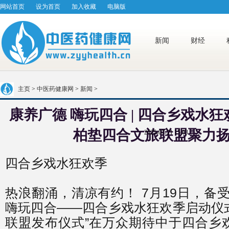
网站首页
设为首页
加入收藏
电脑版
新闻
财经
主页
>
中医药健康网
>
新闻
>
康养广德 嗨玩四合 | 四合乡戏水
柏垫四合文旅联盟聚力
2025-07-21 15:03
四合乡戏水狂欢季
热浪翻涌，清凉有约！ 7月19日，备
嗨玩四合——四合乡戏水狂欢季启动仪
联盟发布仪式”在万众期待中于四合乡