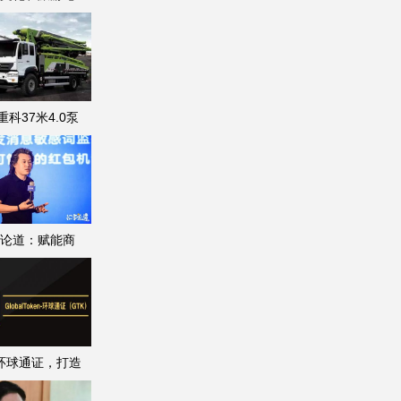
重科37米4.0泵
论道：赋能商
K环球通证，打造