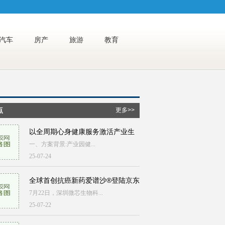
汽车
房产
旅游
教育
点
更多>>
以全周期心身健康服务激活产业生
一、方案背景:产业园健...
25-07-24
全球首创抗癌新药爱谱沙®登陆京东
7月22日，深圳微芯生物科...
25-07-22