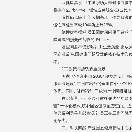
亚健康高发:
《中国职场人群健康白皮书
椎疾病(占比42%)、慢性疲劳综合征(占比38
慢性病风险上升
:长期高压工作导致高血
慢性病检出率较10年前上升23%;
隐性效率损耗
:员工因健康问题导致的“
降造成的损失占营收的8%-15%。
这些问题不仅影响员工生活质量,更成
区企业反映,因健康问题导致的核心技术岗位
本。
(二)政策与趋势双重驱动
国家《“健康中国 2030” 规划纲要
康企业建设”;广州市出台的全国首个《企
体系。同时,“健康福利”已成为产业园吸引
在此背景下,产业园可依托先进的功能医
营” 一体化模式,填补园区健康配套空白。
健康福利另寻外部资源,让员工在工作间隙即
竞争力。
二、科技赋能:产业园区健康管理中心