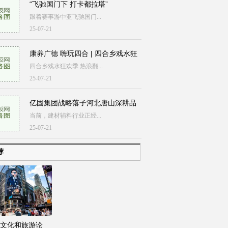
“飞驰国门下 打卡都拉塔”
跟着赛事游中亚飞驰国门...
25-07-21
康养广德 嗨玩四合 | 四合乡戏水狂
四合乡戏水狂欢季 热浪翻...
25-07-21
亿固集团战略落子河北唐山深耕品
当前，建材辅料行业正经...
25-07-21
荐
文化和旅游论