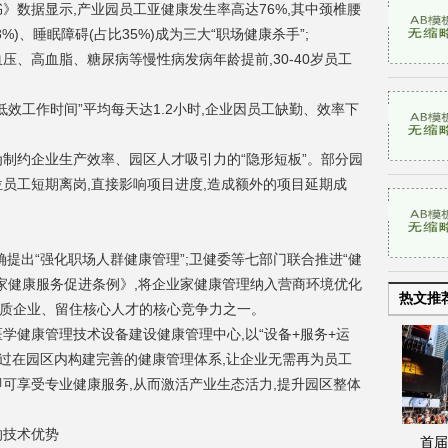
》数据显示,产业园员工亚健康发生率高达76%,其中颈椎腰
%)、睡眠障碍(占比35%)成为三大“职场健康杀手”;
压、高血脂、糖尿病等慢性病发病年龄提前,30-40岁员工
低效工作时间”平均每天达1.2小时,企业因员工缺勤、效率下
为制约企业生产效率、园区人才吸引力的“隐形短板”。部分园
员工短期离岗,直接影响项目进度,造成额外的项目延期成
》明确提出“强化职场人群健康管理”;卫健委等七部门联合推进“健
业家健康服务促进条例》,将企业家健康管理纳入营商环境优化
热文推
优质企业、留住核心人才的核心竞争力之一。
学健康管理技术设备建设健康管理中心,以“设备+服务+运
通过在园区内构建完善的健康管理体系,让企业无需再为员工
可享受专业健康服务,从而激活产业生态活力,提升园区整体
的技术优势
首届