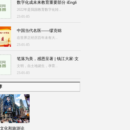
数字化成未来教育重要部分 iEngli
2022年是我国教育数字化转...
23-01-05
中国当代名医——缪克锦
在世界正经历百年未有大...
23-01-05
笔落为美，感恩呈著 | 钱江大家·文
文明，自土地诞生，孕育...
23-01-03
荐
文化和旅游论