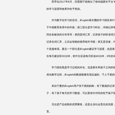
而早在
2017年8月，托普朗宁就推出了移动端家长平台“
的学习进度和效果并给予奖励。
作为数字化学习的尝试，
iEnglish家长圈的学习报
于中国教育体系中的年级；第三部分是学习时长，详细记录
间在各板块的分布等等；第四是词汇库，记录孩子的听读词
记录在词汇库，之后会智能的推荐相关书籍；第五是语速，
个直接体现。最后一个部分是iEnglish建议学习进度，
生每天建议听30分钟，初中生应该每天听读40分钟，3年的
学习报告既是学习过程的外化，也是家长和孩子之间的纽
准化教学过程，
iEnglish的数据能够实现忠诚的、千人千面
来自宁夏的
iEnglish用户张子祺妈妈称，有了数据
子，有了孩子每天的学习数据，可以更有针对性的给予孩子鼓
无论是产品创新的优势聚焦，还是企业社会责任的实践
育。