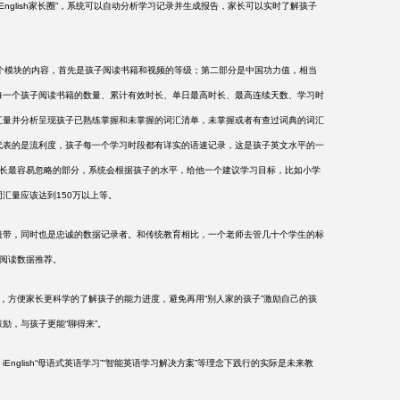
iEnglish家长圈”，系统可以自动分析学习记录并生成报告，家长可以实时了解孩子
告有6个模块的内容，首先是孩子阅读书籍和视频的等级；第二部分是中国功力值，相当
每一个孩子阅读书籍的数量、累计有效时长、单日最高时长、最高连续天数、学习时
汇量并分析呈现孩子已熟练掌握和未掌握的词汇清单，未掌握或者有查过词典的词汇
代表的是流利度，孩子每一个学习时段都有详实的语速记录，这是孩子英文水平的一
也是家长最容易忽略的部分，系统会根据孩子的水平，给他一个建议学习目标，比如小学
词汇量应该达到150万以上等。
带，同时也是忠诚的数据记录者。和传统教育相比，一个老师去管几十个学生的标
的阅读数据推荐。
的记录，方便家长更科学的了解孩子的能力进度，避免再用“别人家的孩子”激励自己的孩
励，与孩子更能“聊得来”。
，
iEnglish“母语式英语学习”“智能英语学习解决方案”等理念下践行的实际是未来教