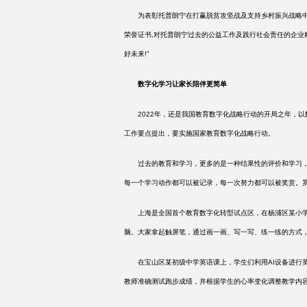
为表彰托普朗宁在打赢脱贫攻坚战及支持乡村振兴战略中
荣誉证书,对托普朗宁过去的公益工作及践行社会责任的企业
好未来!”
数字化学习让家长陪伴更简单
2022年，还是我国教育数字化战略行动的开局之年，以数
工作要点提出，要实施国家教育数字化战略行动。
过去的教育和学习，更多的是一种结果性的评价和学习，
每一个学习动作都可以被记录，每一次努力都可以被奖赏。
上海是全国首个教育数字化转型试点区，在杨浦区某小学
脑。大家拿起触屏笔，通过画一画、写一写、练一练的方式
在宝山区某初级中学英语课上，学生们利用
AI设备进
教师准确测试跑步成绩，并根据学生的心率变化调整教学内