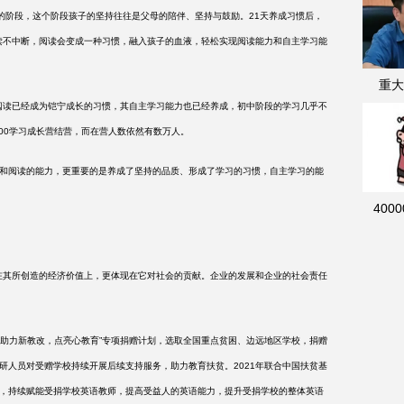
“他律”的阶段，这个阶段孩子的坚持往往是父母的陪伴、坚持与鼓励。21天养成习惯后，
持阅读不中断，阅读会变成一种习惯，融入孩子的血液，轻松实现阅读能力和自主学习能
重大
00天，阅读已经成为铠宁成长的习惯，其自主学习能力也已经养成，初中阶段的学习几乎不
 1000学习成长营结营，而在营人数依然有数万人。
由交流和阅读的能力，更重要的是养成了坚持的品质、形成了学习的习惯，自主学习的能
400
其所创造的经济价值上，更体现在它对社会的贡献。企业的发展和企业的社会责任
起“助力新教改，点亮心教育”专项捐赠计划，选取全国重点贫困、边远地区学校，捐赠
和教研人员对受赠学校持续开展后续支持服务，助力教育扶贫。2021年联合中国扶贫基
能性捐赠，持续赋能受捐学校英语教师，提高受益人的英语能力，提升受捐学校的整体英语