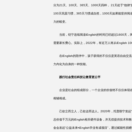
分为21天、100天、365天、1000天四种， 21天处于
100天巩固习惯，365天习惯成自然，1000天如果能坚
力的蜕变。
当前，铠宁连续阅读
iEnglish的时间已经超过16
需要家长费心。实际上，2022年，有近万人将从iEnglish
在
iEnglish的陪伴中，孩子获得的不仅仅是英语自
力内化为自身的一种技能。
践行社会责任科技让教育更公平
企业是社会的组成部分，一个企业的价值绝不仅仅体现在
相辅相成。
己欲立而立人，己欲达而达人。
2020年，托普朗宁发
总价值千万元的iEnglish相关硬件设备，并无偿提供技术
金会发起“公益未来•iEnglish学业有成项目”，通过赋