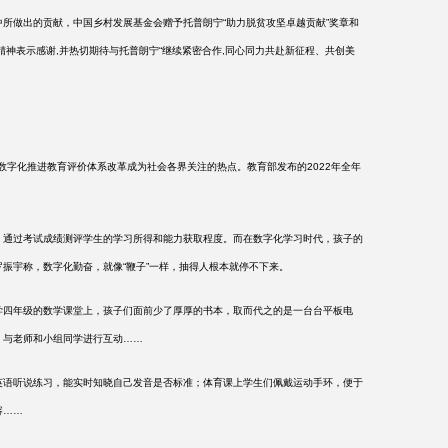
所做出的贡献，中国乡村发展基金会赠予托普朗宁
“助力脱贫攻坚卓越贡献”奖章和
精神表示感谢,并热切期待与托普朗宁“继续紧密合作,同心同力共赴新征程、共创美
字化推进教育评价体系改革成为社会各界关注的热点。教育部发布的2022年全年
通过考试成绩测评学生的学习所得和能力获取程度。而在数字化学习时代，孩子的
罗振宇称，数字化勤奋，就像
“鞭子”一样，抽得人根本就停不下来。
四年级的数学课堂上，孩子们面前少了厚厚的书本，取而代之的是一台台平板电
，与老师和小组同学进行互动
……
行英语听说练习，能实时知晓自己发音是否标准；体育课上学生们佩戴运动手环，便于
容……