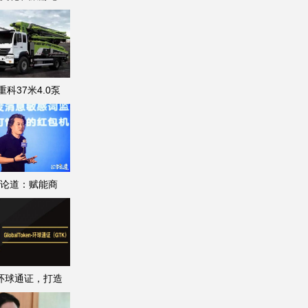
重科37米4.0泵
论道：赋能商
K环球通证，打造